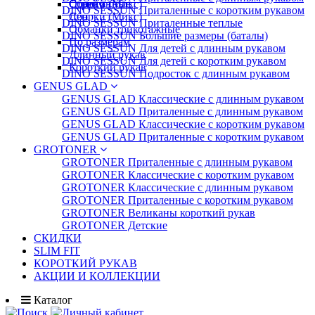
Стрейч
Сборки (Микс)
Однотонные
DINO SESSUN Приталенные с коротким рукавом
Лен
Сборки (Микс)
DINO SESSUN Приталенные теплые
Обманки трикотажные
DINO SESSUN Большие размеры (баталы)
По размерам
DINO SESSUN Для детей с длинным рукавом
Длинный рукав
DINO SESSUN Для детей с коротким рукавом
Короткий рукав
DINO SESSUN Подросток с длинным рукавом
GENUS GLAD
GENUS GLAD Классические с длинным рукавом
GENUS GLAD Приталенные с длинным рукавом
GENUS GLAD Классические с коротким рукавом
GENUS GLAD Приталенные с коротким рукавом
GROTONER
GROTONER Приталенные с длинным рукавом
GROTONER Классические с коротким рукавом
GROTONER Классические с длинным рукавом
GROTONER Приталенные с коротким рукавом
GROTONER Великаны короткий рукав
GROTONER Детские
СКИДКИ
SLIM FIT
КОРОТКИЙ РУКАВ
АКЦИИ И КОЛЛЕКЦИИ
Каталог