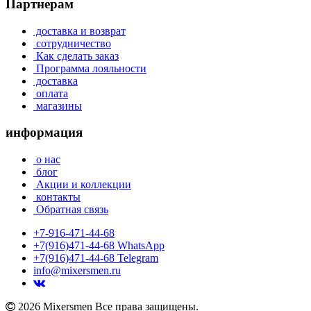
Партнерам
доставка и возврат
сотрудничество
Как сделать заказ
Программа лояльности
доставка
оплата
магазины
информация
о нас
блог
Акции и коллекции
контакты
Обратная связь
+7-916-471-44-68
+7(916)471-44-68 WhatsApp
+7(916)471-44-68 Telegram
info@mixersmen.ru
2026 Mixersmen Все права защищены.