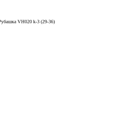
Рубашка VH020 k-3 (29-36)