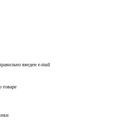
равильно введен e-mail
о товаре
инки