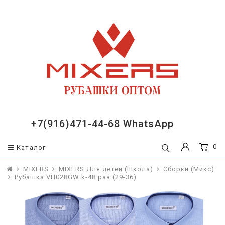
КАТАЛОГ
MIXERS
DINO SESSUN
GENUS GLAD
GROTONER
Рубашки MIXERS Кл
MIXERS Классическ
MIXERS Приталенн
MIXERS Приталенн
MIXERS Большие р
MIXERS Теплые
MIXERS Для подро
MIXERS Для детей 
MIXERS Для детей 
DINO SESSUN Боль
длинным рукавом
рукавом
рукавом
рукавом
(баталы)
Белые рубашки
Рубашки MIXERS Классические с
DINO SESSUN Классические с длинным
GENUS GLAD Классические с длинным
GROTONER Приталенные с длинным
Классические c д
Классические
В полоску
Длинный рукав
Длинный рукав
длинным рукавом
рукавом
рукавом
рукавом
Крупная клетка
Крупная клетка
Крупная клетка
Крупная клетка
Длинный рукав
Голубые рубашки и поло
Классические с к
Приталенные
Однотонные
Короткий рукав
Короткий рукав
MIXERS Классические с
DINO SESSUN Классические с
GENUS GLAD Приталенные с длинным
GROTONER Классические с коротким
Мелкая клетка
Мелкая клетка
Мелкая клетка
Мелкая клетка
Короткий рукав
коротким рукавом
коротким рукавом
рукавом
рукавом
Рубашки в клетку
Приталенные с дл
С коротким рукав
Белые
Белые
Широкая полоска
Широкая полоска
Широкая полоска
Широкая полоска
MIXERS Приталенные с длинным
DINO SESSUN Приталенные с длинным
GENUS GLAD Классические с
GROTONER Классические с длинным
НОВАЯ КОЛЛЕКЦИЯ
Приталенные с ко
Стрейч
Однотонные
Однотонные
+7(916)471-44-68 WhatsApp
рукавом
рукавом
коротким рукавом
рукавом
Мелкая полоска
Мелкая полоска
Мелкая полоска
Мелкая полоска
Поло детские
Сборки (Микс)
Сборки (Микс)
MIXERS Приталенные с коротким
DINO SESSUN Приталенные с
GENUS GLAD Приталенные с коротким
GROTONER Приталенные с коротким
0
Каталог
Однотонные
Однотонные
Однотонные
Однотонные
рукавом
коротким рукавом
рукавом
рукавом
Поло мужские
Обманки трикотаж
MIXERS
MIXERS Для детей (Школа)
Сборки (Микс)
Белые
Белые
Белые
Белые
MIXERS Большие размеры
DINO SESSUN Приталенные теплые
GROTONER Великаны короткий рукав
Рубашка VH028GW k-48 раз (29-36)
(баталы)
По размерам
С выработкой
С выработкой
С выработкой
С выработкой
DINO SESSUN Большие размеры
GROTONER Детские
MIXERS Теплые
(баталы)
С принтом
С принтом
С принтом
С принтом
MIXERS Для подростков
DINO SESSUN Для детей с длинным