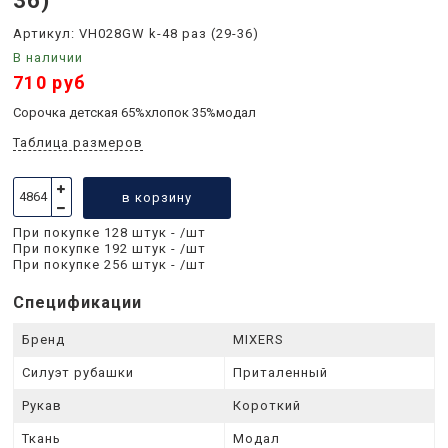
36)
Артикул:
VH028GW k-48 раз (29-36)
В наличии
710 руб
Сорочка детская 65%хлопок 35%модал
Таблица размеров
в корзину
При покупке 128 штук - /шт
При покупке 192 штук - /шт
При покупке 256 штук - /шт
Спецификации
Бренд
MIXERS
Силуэт рубашки
Приталенный
Рукав
Короткий
Ткань
Модал