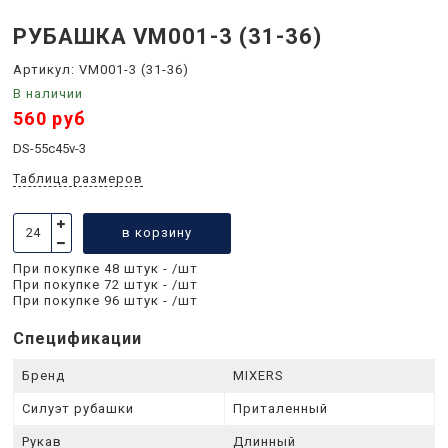
РУБАШКА VM001-3 (31-36)
Артикул:
VM001-3 (31-36)
В наличии
560 руб
DS-55c45v-3
Таблица размеров
в корзину
При покупке 48 штук - /шт
При покупке 72 штук - /шт
При покупке 96 штук - /шт
Спецификации
Бренд
MIXERS
Силуэт рубашки
Приталенный
Рукав
Длинный