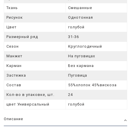
Ткань
Смешанные
Рисунок
Однотонная
Цвет
голубой
Размерный ряд
31-36
Сезон
Круглогодичный
Манжет
На пуговицах
Карман
Без кармана
Застежка
Пуговица
Состав
55%хлопок 45%вискоза
Кол-во в упаковке, шт.
24
цвет Универсальный
голубой
Описание