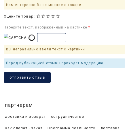
Нам интересно Ваше мнение о товаре
Оцените товар:
Наберите текст, изображённый на картинке
Вы неправильно ввели текст с картинки
Перед публикацией отзывы проходят модерацию
партнерам
доставка и возврат
сотрудничество
Как сделать заказ
Программа лояльности
доставка