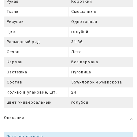
Рукав
Короткий
Ткань
Смешанные
Рисунок
Однотонная
Цвет
голубой
Размерный ряд
31-36
Сезон
Лето
Карман
Без кармана
Застежка
Пуговица
Состав
55%хлопок 45%вискоза
Кол-во в упаковке, шт.
24
цвет Универсальный
голубой
Описание
Пока нет отзывов