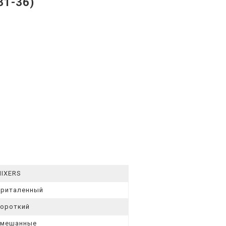
31-36)
IXERS
риталенный
ороткий
Смешанные