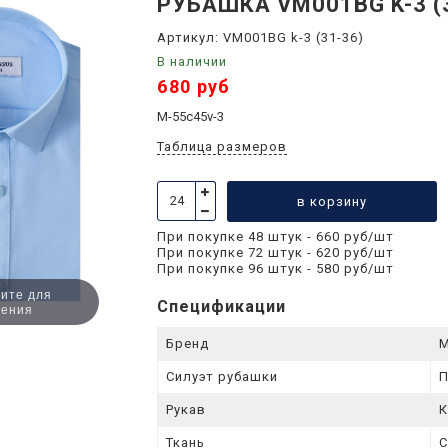
РУБАШКА VM001BG K-3 (
Артикул:
VM001BG k-3 (31-36)
В наличии
680 руб
M-55c45v-3
Таблица размеров
в корзину
При покупке 48 штук - 660 руб/шт
При покупке 72 штук - 620 руб/шт
При покупке 96 штук - 580 руб/шт
ите для
Спецификации
чения
Бренд
M
Силуэт рубашки
П
Рукав
К
Ткань