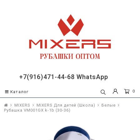
КАТАЛОГ
MIXERS
DINO SESSUN
GENUS GLAD
GROTONER
Рубашки MIXERS Кл
MIXERS Классическ
MIXERS Приталенн
MIXERS Приталенн
MIXERS Большие р
MIXERS Теплые
MIXERS Для подро
MIXERS Для детей 
MIXERS Для детей 
DINO SESSUN Боль
длинным рукавом
рукавом
рукавом
рукавом
(баталы)
Белые рубашки
Рубашки MIXERS Классические с
DINO SESSUN Классические с длинным
GENUS GLAD Классические с длинным
GROTONER Приталенные с длинным
Классические c д
Классические
В полоску
Длинный рукав
Длинный рукав
длинным рукавом
рукавом
рукавом
рукавом
Крупная клетка
Крупная клетка
Крупная клетка
Крупная клетка
Длинный рукав
Голубые рубашки и поло
Классические с к
Приталенные
Однотонные
Короткий рукав
Короткий рукав
MIXERS Классические с
DINO SESSUN Классические с
GENUS GLAD Приталенные с длинным
GROTONER Классические с коротким
Мелкая клетка
Мелкая клетка
Мелкая клетка
Мелкая клетка
Короткий рукав
коротким рукавом
коротким рукавом
рукавом
рукавом
Рубашки в клетку
Приталенные с дл
С коротким рукав
Белые
Белые
Широкая полоска
Широкая полоска
Широкая полоска
Широкая полоска
MIXERS Приталенные с длинным
DINO SESSUN Приталенные с длинным
GENUS GLAD Классические с
GROTONER Классические с длинным
НОВАЯ КОЛЛЕКЦИЯ
Приталенные с ко
Стрейч
Однотонные
Однотонные
+7(916)471-44-68 WhatsApp
рукавом
рукавом
коротким рукавом
рукавом
Мелкая полоска
Мелкая полоска
Мелкая полоска
Мелкая полоска
Поло детские
Сборки (Микс)
Сборки (Микс)
MIXERS Приталенные с коротким
DINO SESSUN Приталенные с
GENUS GLAD Приталенные с коротким
GROTONER Приталенные с коротким
0
Каталог
Однотонные
Однотонные
Однотонные
Однотонные
рукавом
коротким рукавом
рукавом
рукавом
Поло мужские
Обманки трикотаж
MIXERS
MIXERS Для детей (Школа)
Белые
Белые
Белые
Белые
Белые
MIXERS Большие размеры
DINO SESSUN Приталенные теплые
GROTONER Великаны короткий рукав
Рубашка VM001GX k-1b (30-36)
(баталы)
По размерам
С выработкой
С выработкой
С выработкой
С выработкой
DINO SESSUN Большие размеры
GROTONER Детские
MIXERS Теплые
(баталы)
С принтом
С принтом
С принтом
С принтом
MIXERS Для подростков
DINO SESSUN Для детей с длинным