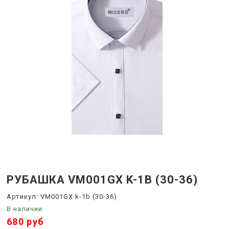
рукавом
Стрейч
Стрейч
Стрейч
Стрейч
MIXERS Для детей (Садик)
DINO SESSUN Для детей с коротким
Лен
Лен
Лен
рукавом
MIXERS Для детей (Школа)
DINO SESSUN Подросток с длинным
рукавом
РУБАШКА VM001GX K-1B (30-36)
Артикул:
VM001GX k-1b (30-36)
В наличии
680 руб