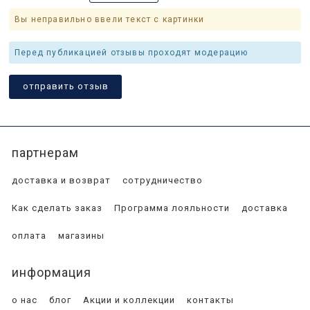
Вы неправильно ввели текст с картинки
Перед публикацией отзывы проходят модерацию
партнерам
доставка и возврат
сотрудничество
Как сделать заказ
Программа лояльности
доставка
оплата
магазины
информация
о нас
блог
Акции и коллекции
контакты