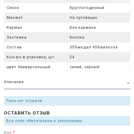
Сезон
Круглогодичный
Манжет
На пуговицах
Карман
Без кармана
Застежка
Кнопка
Состав
55%модал 45%визкоза
Кол-во в упаковке, шт.
24
цвет Универсальный
синий, черный
Описание
Пока нет отзывов
ОСТАВИТЬ ОТЗЫВ
Все поля обязательны к заполнению
Имя