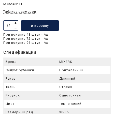
M-55c45v-11
Таблица размеров
в корзину
При покупке 48 штук - /шт
При покупке 72 штук - /шт
При покупке 96 штук - /шт
Спецификации
Бренд
MIXERS
Силуэт рубашки
Приталенный
Рукав
Длинный
Ткань
Стрейч
Рисунок
Однотонная
Цвет
темно-синий
Размерный ряд
30-36