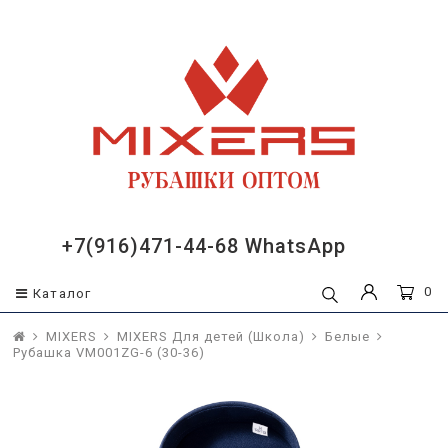
КАТАЛОГ
MIXERS
DINO SESSUN
GENUS GLAD
GROTONER
Рубашки MIXERS Кл
MIXERS Классическ
MIXERS Приталенн
MIXERS Приталенн
MIXERS Большие р
MIXERS Теплые
MIXERS Для подро
MIXERS Для детей 
MIXERS Для детей 
DINO SESSUN Боль
длинным рукавом
рукавом
рукавом
рукавом
(баталы)
Белые рубашки
Рубашки MIXERS Классические с
DINO SESSUN Классические с длинным
GENUS GLAD Классические с длинным
GROTONER Приталенные с длинным
Классические c д
Классические
В полоску
Длинный рукав
Длинный рукав
длинным рукавом
рукавом
рукавом
рукавом
Крупная клетка
Крупная клетка
Крупная клетка
Крупная клетка
Длинный рукав
Голубые рубашки и поло
Классические с к
Приталенные
Однотонные
Короткий рукав
Короткий рукав
MIXERS Классические с
DINO SESSUN Классические с
GENUS GLAD Приталенные с длинным
GROTONER Классические с коротким
Мелкая клетка
Мелкая клетка
Мелкая клетка
Мелкая клетка
Короткий рукав
коротким рукавом
коротким рукавом
рукавом
рукавом
Рубашки в клетку
Приталенные с дл
С коротким рукав
Белые
Белые
Широкая полоска
Широкая полоска
Широкая полоска
Широкая полоска
MIXERS Приталенные с длинным
DINO SESSUN Приталенные с длинным
GENUS GLAD Классические с
GROTONER Классические с длинным
НОВАЯ КОЛЛЕКЦИЯ
Приталенные с ко
Стрейч
Однотонные
Однотонные
+7(916)471-44-68 WhatsApp
рукавом
рукавом
коротким рукавом
рукавом
Мелкая полоска
Мелкая полоска
Мелкая полоска
Мелкая полоска
Поло детские
Сборки (Микс)
Сборки (Микс)
MIXERS Приталенные с коротким
DINO SESSUN Приталенные с
GENUS GLAD Приталенные с коротким
GROTONER Приталенные с коротким
0
Каталог
Однотонные
Однотонные
Однотонные
Однотонные
рукавом
коротким рукавом
рукавом
рукавом
Поло мужские
Обманки трикотаж
MIXERS
MIXERS Для детей (Школа)
Белые
Белые
Белые
Белые
Белые
MIXERS Большие размеры
DINO SESSUN Приталенные теплые
GROTONER Великаны короткий рукав
Рубашка VM001ZG-6 (30-36)
(баталы)
По размерам
С выработкой
С выработкой
С выработкой
С выработкой
DINO SESSUN Большие размеры
GROTONER Детские
MIXERS Теплые
(баталы)
С принтом
С принтом
С принтом
С принтом
MIXERS Для подростков
DINO SESSUN Для детей с длинным