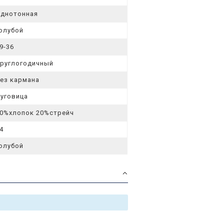
днотонная
олубой
9-36
руглогодичный
ез кармана
уговица
0%хлопок 20%стрейч
4
олубой