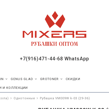
ассические с
ие с коротким
ые с длинным
ые с коротким
азмеры (баталы)
стков
(Садик)
(Школа)
шие размеры
линным рукавом
оротким рукавом
инным рукавом
ом
+7(916)471-44-68 WhatsApp
ротким рукавом
ные
UN
GENUS GLAD
GROTONER
СКИДКИ
И И КОЛЛЕКЦИИ
кола)
Однотонные
Рубашка VM009W k-03 (29-36)