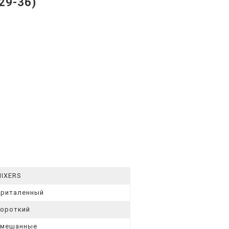
29-36)
IXERS
риталенный
ороткий
Смешанные