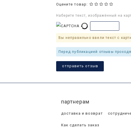
Оцените товар:
Наберите текст, изображённый на ка
Вы неправильно ввели текст с карт
Перед публикацией отзывы проход
партнерам
доставка и возврат
сотруднич
Как сделать заказ