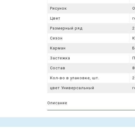
Рисунок
О
Цвет
г
Размерный ряд
2
Сезон
К
Карман
Б
Застежка
П
Состав
8
Кол-во в упаковке, шт.
2
цвет Универсальный
г
Описание