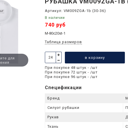
РУБАШКА VM009ZGA-1B (
Артикул:
VM009ZGA-1b (30-36)
В наличии
740 руб
M-80c20st-1
Таблица размеров
в корзину
ите для
чения
При покупке 48 штук - /шт
При покупке 72 штук - /шт
При покупке 96 штук - /шт
Спецификации
Бренд
M
Силуэт рубашки
П
Рукав
Ткань
С