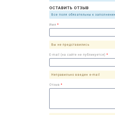
ОСТАВИТЬ ОТЗЫВ
Все поля обязательны к заполнени
Имя
Вы не представились
E-mail (на сайте не публикуется)
Неправильно введен e-mail
Отзыв