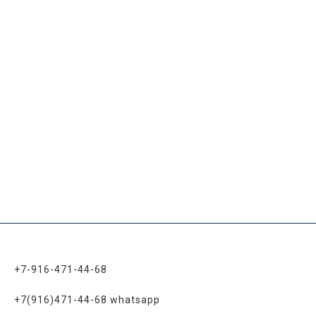
+7-916-471-44-68
+7(916)471-44-68 whatsapp