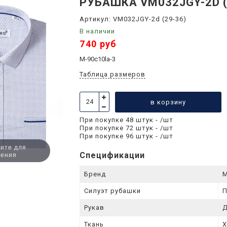
РУБАШКА VM032JGY-2D (
Артикул:
VM032JGY-2d (29-36)
В наличии
740 руб
M-90c10la-3
Таблица размеров
в корзину
При покупке 48 штук - /шт
При покупке 72 штук - /шт
При покупке 96 штук - /шт
ите для
чения
Спецификации
Бренд
M
Силуэт рубашки
П
Рукав
Ткань
X