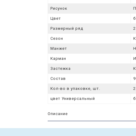
Рисунок
П
Цвет
Размерный ряд
2
Сезон
К
Манжет
Н
Карман
И
Застежка
К
Состав
9
Кол-во в упаковке, шт.
2
цвет Универсальный
Описание