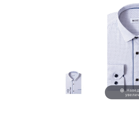
рукавом
Стрейч
Стрейч
Стрейч
Стрейч
MIXERS Для детей (Садик)
DINO SESSUN Для детей с коротким
Лен
Лен
Лен
рукавом
MIXERS Для детей (Школа)
DINO SESSUN Подросток с длинным
рукавом
Навед
увели