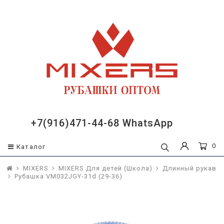
КАТАЛОГ
MIXERS
DINO SESSUN
GENUS GLAD
GROTONER
Рубашки MIXERS Кл
MIXERS Классическ
MIXERS Приталенн
MIXERS Приталенн
MIXERS Большие р
MIXERS Теплые
MIXERS Для подро
MIXERS Для детей 
MIXERS Для детей 
DINO SESSUN Боль
длинным рукавом
рукавом
рукавом
рукавом
(баталы)
Белые рубашки
Рубашки MIXERS Классические с
DINO SESSUN Классические с длинным
GENUS GLAD Классические с длинным
GROTONER Приталенные с длинным
Классические c д
Классические
В полоску
Длинный рукав
Длинный рукав
длинным рукавом
рукавом
рукавом
рукавом
Крупная клетка
Крупная клетка
Крупная клетка
Крупная клетка
Длинный рукав
Голубые рубашки и поло
Классические с к
Приталенные
Однотонные
Короткий рукав
Короткий рукав
MIXERS Классические с
DINO SESSUN Классические с
GENUS GLAD Приталенные с длинным
GROTONER Классические с коротким
Мелкая клетка
Мелкая клетка
Мелкая клетка
Мелкая клетка
Короткий рукав
коротким рукавом
коротким рукавом
рукавом
рукавом
Рубашки в клетку
Приталенные с дл
С коротким рукав
Белые
Белые
Широкая полоска
Широкая полоска
Широкая полоска
Широкая полоска
MIXERS Приталенные с длинным
DINO SESSUN Приталенные с длинным
GENUS GLAD Классические с
GROTONER Классические с длинным
НОВАЯ КОЛЛЕКЦИЯ
Приталенные с ко
Стрейч
Однотонные
Однотонные
+7(916)471-44-68 WhatsApp
рукавом
рукавом
коротким рукавом
рукавом
Мелкая полоска
Мелкая полоска
Мелкая полоска
Мелкая полоска
Поло детские
Сборки (Микс)
Сборки (Микс)
MIXERS Приталенные с коротким
DINO SESSUN Приталенные с
GENUS GLAD Приталенные с коротким
GROTONER Приталенные с коротким
0
Каталог
Однотонные
Однотонные
Однотонные
Однотонные
рукавом
коротким рукавом
рукавом
рукавом
Поло мужские
Обманки трикотаж
MIXERS
MIXERS Для детей (Школа)
Длинный рукав
Белые
Белые
Белые
Белые
MIXERS Большие размеры
DINO SESSUN Приталенные теплые
GROTONER Великаны короткий рукав
Рубашка VM032JGY-31d (29-36)
(баталы)
По размерам
С выработкой
С выработкой
С выработкой
С выработкой
DINO SESSUN Большие размеры
GROTONER Детские
MIXERS Теплые
(баталы)
С принтом
С принтом
С принтом
С принтом
MIXERS Для подростков
DINO SESSUN Для детей с длинным