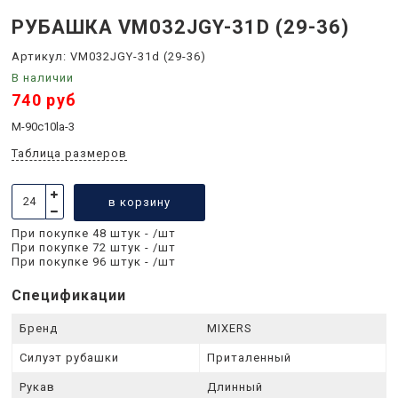
РУБАШКА VM032JGY-31D (29-36)
Артикул:
VM032JGY-31d (29-36)
В наличии
740 руб
M-90c10la-3
Таблица размеров
в корзину
При покупке 48 штук - /шт
При покупке 72 штук - /шт
При покупке 96 штук - /шт
Спецификации
Бренд
MIXERS
Силуэт рубашки
Приталенный
Рукав
Длинный