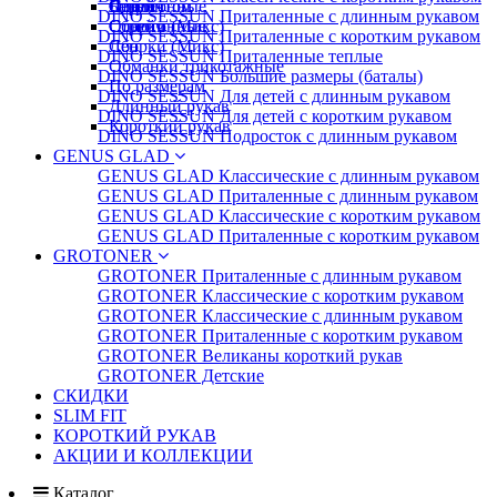
Лен
Стрейч
С принтом
Однотонные
Белые
DINO SESSUN Приталенные с длинным рукавом
Стрейч
Сборки (Микс)
Однотонные
DINO SESSUN Приталенные с коротким рукавом
Лен
Сборки (Микс)
DINO SESSUN Приталенные теплые
Обманки трикотажные
DINO SESSUN Большие размеры (баталы)
По размерам
DINO SESSUN Для детей с длинным рукавом
Длинный рукав
DINO SESSUN Для детей с коротким рукавом
Короткий рукав
DINO SESSUN Подросток с длинным рукавом
GENUS GLAD
GENUS GLAD Классические с длинным рукавом
GENUS GLAD Приталенные с длинным рукавом
GENUS GLAD Классические с коротким рукавом
GENUS GLAD Приталенные с коротким рукавом
GROTONER
GROTONER Приталенные с длинным рукавом
GROTONER Классические с коротким рукавом
GROTONER Классические с длинным рукавом
GROTONER Приталенные с коротким рукавом
GROTONER Великаны короткий рукав
GROTONER Детские
СКИДКИ
SLIM FIT
КОРОТКИЙ РУКАВ
АКЦИИ И КОЛЛЕКЦИИ
Каталог