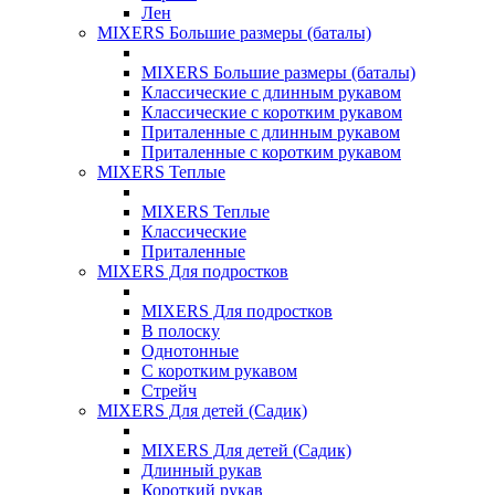
Лен
MIXERS Большие размеры (баталы)
MIXERS Большие размеры (баталы)
Классические c длинным рукавом
Классические с коротким рукавом
Приталенные с длинным рукавом
Приталенные с коротким рукавом
MIXERS Теплые
MIXERS Теплые
Классические
Приталенные
MIXERS Для подростков
MIXERS Для подростков
В полоску
Однотонные
С коротким рукавом
Стрейч
MIXERS Для детей (Садик)
MIXERS Для детей (Садик)
Длинный рукав
Короткий рукав