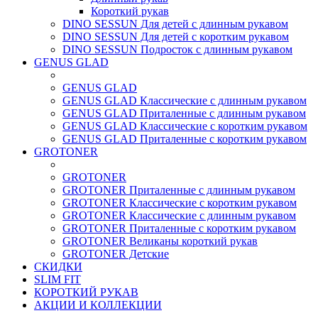
Короткий рукав
DINO SESSUN Для детей с длинным рукавом
DINO SESSUN Для детей с коротким рукавом
DINO SESSUN Подросток с длинным рукавом
GENUS GLAD
GENUS GLAD
GENUS GLAD Классические с длинным рукавом
GENUS GLAD Приталенные с длинным рукавом
GENUS GLAD Классические с коротким рукавом
GENUS GLAD Приталенные с коротким рукавом
GROTONER
GROTONER
GROTONER Приталенные с длинным рукавом
GROTONER Классические с коротким рукавом
GROTONER Классические с длинным рукавом
GROTONER Приталенные с коротким рукавом
GROTONER Великаны короткий рукав
GROTONER Детские
СКИДКИ
SLIM FIT
КОРОТКИЙ РУКАВ
АКЦИИ И КОЛЛЕКЦИИ