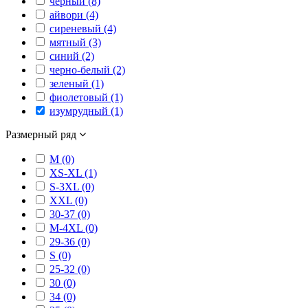
черный (8)
айвори (4)
сиреневый (4)
мятный (3)
синий (2)
черно-белый (2)
зеленый (1)
фиолетовый (1)
изумрудный (1)
Размерный ряд
M (0)
XS-XL (1)
S-3XL (0)
XXL (0)
30-37 (0)
M-4XL (0)
29-36 (0)
S (0)
25-32 (0)
30 (0)
34 (0)