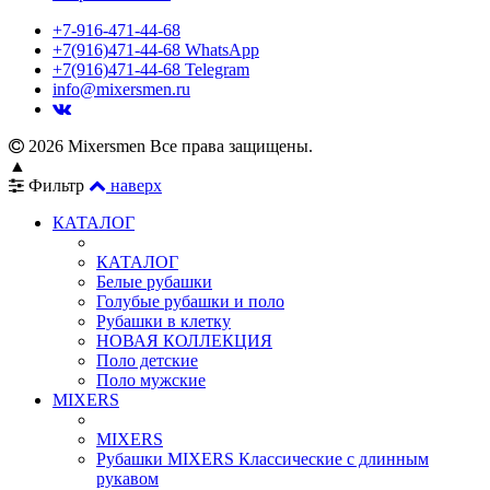
+7-916-471-44-68
+7(916)471-44-68 WhatsApp
+7(916)471-44-68 Telegram
info@mixersmen.ru
2026 Mixersmen Все права защищены.
▲
Фильтр
наверх
КАТАЛОГ
КАТАЛОГ
Белые рубашки
Голубые рубашки и поло
Рубашки в клетку
НОВАЯ КОЛЛЕКЦИЯ
Поло детские
Поло мужские
MIXERS
MIXERS
Рубашки MIXERS Классические с длинным
рукавом