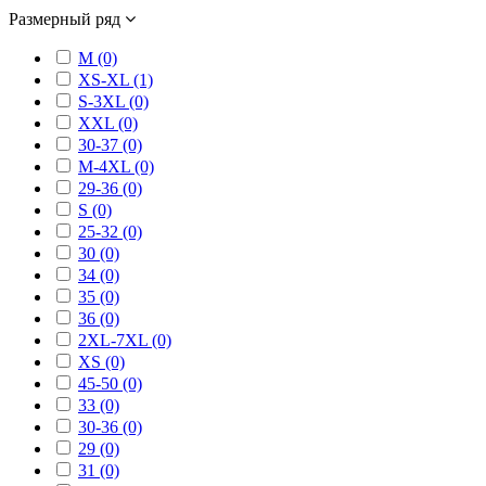
Размерный ряд
M (0)
XS-XL (1)
S-3XL (0)
XXL (0)
30-37 (0)
M-4XL (0)
29-36 (0)
S (0)
25-32 (0)
30 (0)
34 (0)
35 (0)
36 (0)
2XL-7XL (0)
XS (0)
45-50 (0)
33 (0)
30-36 (0)
29 (0)
31 (0)