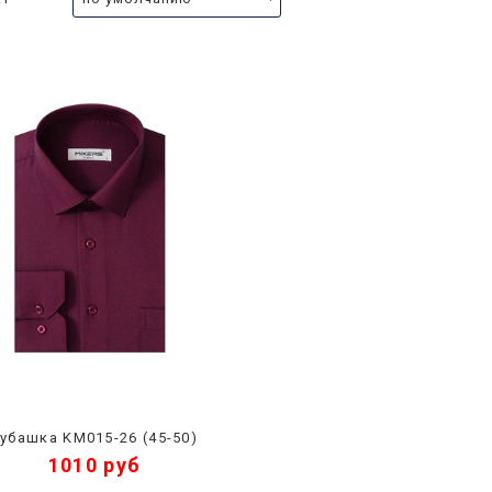
убашка KM015-26 (45-50)
1010 руб