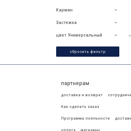
Карман
Застежка
цвет Универсальный
сбросить фильтр
партнерам
доставка и возврат
сотруднич
Как сделать заказ
Программа лояльности
достав
оплата
магазины