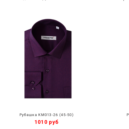
Рубашка KM013-26 (45-50)
Р
1010 руб