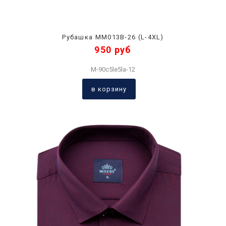
Рубашка MM013B-26 (L-4XL)
950 руб
M-90c5le5la-12
в корзину