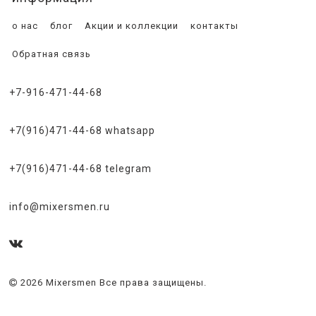
о нас
блог
Акции и коллекции
контакты
Обратная связь
+7-916-471-44-68
+7(916)471-44-68 whatsapp
+7(916)471-44-68 telegram
info@mixersmen.ru
2026 Mixersmen Все права защищены.