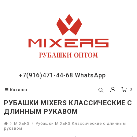
КАТАЛОГ
MIXERS
DINO SESSUN
GENUS GLAD
GROTONER
Рубашки MIXERS Кл
MIXERS Классическ
MIXERS Приталенн
MIXERS Приталенн
MIXERS Большие р
MIXERS Теплые
MIXERS Для подро
MIXERS Для детей 
MIXERS Для детей 
DINO SESSUN Боль
длинным рукавом
рукавом
рукавом
рукавом
(баталы)
Белые рубашки
Рубашки MIXERS Классические с
DINO SESSUN Классические с длинным
GENUS GLAD Классические с длинным
GROTONER Приталенные с длинным
Классические c д
Классические
В полоску
Длинный рукав
Длинный рукав
длинным рукавом
рукавом
рукавом
рукавом
Крупная клетка
Крупная клетка
Крупная клетка
Крупная клетка
Длинный рукав
Голубые рубашки и поло
Классические с к
Приталенные
Однотонные
Короткий рукав
Короткий рукав
MIXERS Классические с
DINO SESSUN Классические с
GENUS GLAD Приталенные с длинным
GROTONER Классические с коротким
Мелкая клетка
Мелкая клетка
Мелкая клетка
Мелкая клетка
Короткий рукав
коротким рукавом
коротким рукавом
рукавом
рукавом
Рубашки в клетку
Приталенные с дл
С коротким рукав
Белые
Белые
Широкая полоска
Широкая полоска
Широкая полоска
Широкая полоска
MIXERS Приталенные с длинным
DINO SESSUN Приталенные с длинным
GENUS GLAD Классические с
GROTONER Классические с длинным
НОВАЯ КОЛЛЕКЦИЯ
Приталенные с ко
Стрейч
Однотонные
Однотонные
+7(916)471-44-68 WhatsApp
рукавом
рукавом
коротким рукавом
рукавом
Мелкая полоска
Мелкая полоска
Мелкая полоска
Мелкая полоска
Поло детские
Сборки (Микс)
Сборки (Микс)
MIXERS Приталенные с коротким
DINO SESSUN Приталенные с
GENUS GLAD Приталенные с коротким
GROTONER Приталенные с коротким
0
Каталог
Однотонные
Однотонные
Однотонные
Однотонные
рукавом
коротким рукавом
рукавом
рукавом
Поло мужские
Обманки трикотаж
РУБАШКИ MIXERS КЛАССИЧЕСКИЕ С
Белые
Белые
Белые
Белые
MIXERS Большие размеры
DINO SESSUN Приталенные теплые
GROTONER Великаны короткий рукав
ДЛИННЫМ РУКАВОМ
(баталы)
По размерам
С выработкой
С выработкой
С выработкой
С выработкой
DINO SESSUN Большие размеры
GROTONER Детские
MIXERS Теплые
(баталы)
MIXERS
Рубашки MIXERS Классические с длинным
рукавом
С принтом
С принтом
С принтом
С принтом
MIXERS Для подростков
DINO SESSUN Для детей с длинным