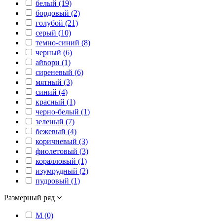
белый (19)
бордовый (2)
голубой (21)
серый (10)
темно-синий (8)
черный (6)
айвори (1)
сиреневый (6)
мятный (3)
синий (4)
красный (1)
черно-белый (1)
зеленый (7)
бежевый (4)
коричневый (3)
фиолетовый (3)
коралловый (1)
изумрудный (2)
пудровый (1)
Размерный ряд
M (0)