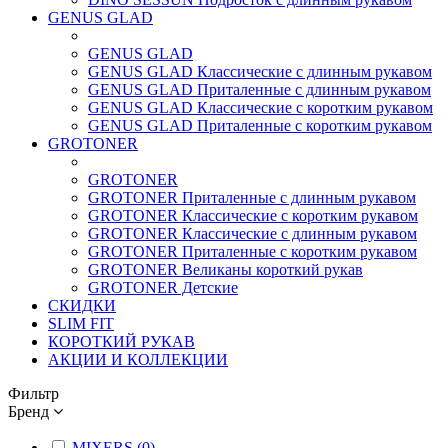
GENUS GLAD
GENUS GLAD
GENUS GLAD Классические с длинным рукавом
GENUS GLAD Приталенные с длинным рукавом
GENUS GLAD Классические с коротким рукавом
GENUS GLAD Приталенные с коротким рукавом
GROTONER
GROTONER
GROTONER Приталенные с длинным рукавом
GROTONER Классические с коротким рукавом
GROTONER Классические с длинным рукавом
GROTONER Приталенные с коротким рукавом
GROTONER Великаны короткий рукав
GROTONER Детские
СКИДКИ
SLIM FIT
КОРОТКИЙ РУКАВ
АКЦИИ И КОЛЛЕКЦИИ
Фильтр
Бренд
MIXERS (0)