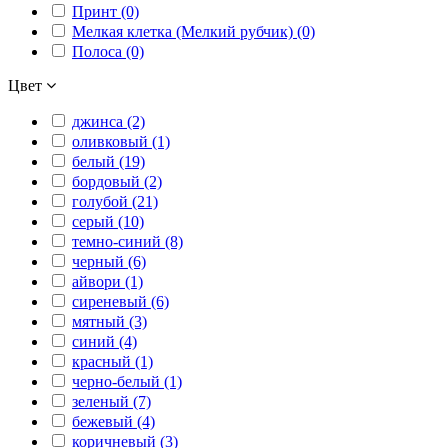
Принт (0)
Мелкая клетка (Мелкий рубчик) (0)
Полоса (0)
Цвет
джинса (2)
оливковый (1)
белый (19)
бордовый (2)
голубой (21)
серый (10)
темно-синий (8)
черный (6)
айвори (1)
сиреневый (6)
мятный (3)
синий (4)
красный (1)
черно-белый (1)
зеленый (7)
бежевый (4)
коричневый (3)