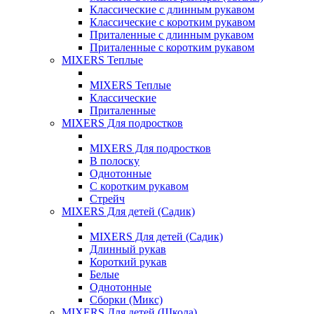
Классические c длинным рукавом
Классические с коротким рукавом
Приталенные с длинным рукавом
Приталенные с коротким рукавом
MIXERS Теплые
MIXERS Теплые
Классические
Приталенные
MIXERS Для подростков
MIXERS Для подростков
В полоску
Однотонные
С коротким рукавом
Стрейч
MIXERS Для детей (Садик)
MIXERS Для детей (Садик)
Длинный рукав
Короткий рукав
Белые
Однотонные
Сборки (Микс)
MIXERS Для детей (Школа)