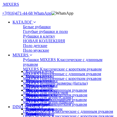
MIXERS
+7(916)471-44-68 WhatsApp
КАТАЛОГ
Белые рубашки
Голубые рубашки и поло
Рубашки в клетку
НОВАЯ КОЛЛЕКЦИЯ
Поло детские
Поло мужские
MIXERS
Рубашки MIXERS Классические с длинным
рукавом
MIXERS Классические с коротким рукавом
Крупная клетка
MIXERS Приталенные с длинным рукавом
Мелкая клетка
Крупная клетка
MIXERS Приталенные с коротким рукавом
Широкая полоска
Мелкая клетка
Крупная клетка
MIXERS Большие размеры (баталы)
Мелкая полоска
Широкая полоска
Мелкая клетка
Крупная клетка
MIXERS Теплые
Однотонные
Мелкая полоска
Широкая полоска
Мелкая клетка
Классические c длинным рукавом
MIXERS Для подростков
Белые
Однотонные
Мелкая полоска
Широкая полоска
Классические с коротким рукавом
Классические
MIXERS Для детей (Садик)
С выработкой
Белые
Однотонные
Мелкая полоска
Приталенные с длинным рукавом
Приталенные
В полоску
MIXERS Для детей (Школа)
С принтом
С выработкой
Белые
Однотонные
Приталенные с коротким рукавом
Однотонные
Длинный рукав
DINO SESSUN
Стрейч
С принтом
С выработкой
Белые
С коротким рукавом
Короткий рукав
Длинный рукав
DINO SESSUN Классические с длинным рукавом
Лен
Стрейч
С принтом
С выработкой
Стрейч
Белые
Короткий рукав
DINO SESSUN Классические с коротким рукавом