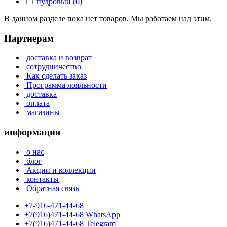
пудровый (0)
В данном разделе пока нет товаров. Мы работаем над этим.
Партнерам
доставка и возврат
сотрудничество
Как сделать заказ
Программа лояльности
доставка
оплата
магазины
информация
о нас
блог
Акции и коллекции
контакты
Обратная связь
+7-916-471-44-68
+7(916)471-44-68 WhatsApp
+7(916)471-44-68 Telegram