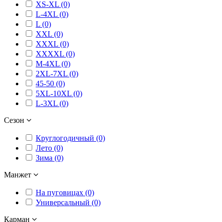
XS-XL (0)
L-4XL (0)
L (0)
XXL (0)
XXXL (0)
XXXXL (0)
M-4XL (0)
2XL-7XL (0)
45-50 (0)
5XL-10XL (0)
L-3XL (0)
Сезон
Круглогодичный (0)
Лето (0)
Зима (0)
Манжет
На пуговицах (0)
Универсальный (0)
Карман