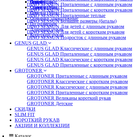
Лен
Стрейч
С принтом
Однотонные
Белые
DINO SESSUN Приталенные с длинным рукавом
Стрейч
Сборки (Микс)
Однотонные
DINO SESSUN Приталенные с коротким рукавом
Лен
Сборки (Микс)
DINO SESSUN Приталенные теплые
Обманки трикотажные
DINO SESSUN Большие размеры (баталы)
По размерам
DINO SESSUN Для детей с длинным рукавом
Длинный рукав
DINO SESSUN Для детей с коротким рукавом
Короткий рукав
DINO SESSUN Подросток с длинным рукавом
GENUS GLAD
GENUS GLAD Классические с длинным рукавом
GENUS GLAD Приталенные с длинным рукавом
GENUS GLAD Классические с коротким рукавом
GENUS GLAD Приталенные с коротким рукавом
GROTONER
GROTONER Приталенные с длинным рукавом
GROTONER Классические с коротким рукавом
GROTONER Классические с длинным рукавом
GROTONER Приталенные с коротким рукавом
GROTONER Великаны короткий рукав
GROTONER Детские
СКИДКИ
SLIM FIT
КОРОТКИЙ РУКАВ
АКЦИИ И КОЛЛЕКЦИИ
Каталог