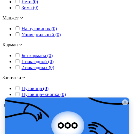
Лето (0)
Зима (0)
Манжет
На пуговицах (0)
Универсальный (0)
Карман
Без кармана (0)
1 накладной (0)
2 накладных (0)
Застежка
Пуговица (0)
Пуговица+кнопка (0)
цвет Универсальный
белый (0)
красный (0)
голубой (0)
серый (0)