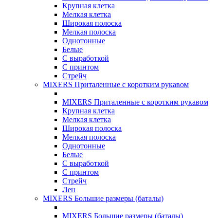
Крупная клетка
Мелкая клетка
Широкая полоска
Мелкая полоска
Однотонные
Белые
С выработкой
С принтом
Стрейч
MIXERS Приталенные с коротким рукавом
MIXERS Приталенные с коротким рукавом
Крупная клетка
Мелкая клетка
Широкая полоска
Мелкая полоска
Однотонные
Белые
С выработкой
С принтом
Стрейч
Лен
MIXERS Большие размеры (баталы)
MIXERS Большие размеры (баталы)